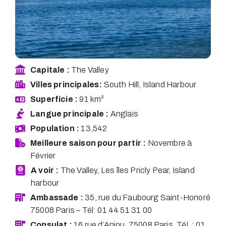
Capitale :
The Valley
Villes principales:
South Hill, Island Harbour
Superficie :
91 km²
Langue principale :
Anglais
Population :
13,542
Meilleure saison pour partir :
Novembre à
Février
A voir :
The Valley, Les îles Pricly Pear, Island
harbour
Ambassade :
35, rue du Faubourg Saint-Honoré
75008 Paris – Tél: 01 44 51 31 00
Consulat :
16 rue d’Anjou, 75008 Paris. Tél. : 01