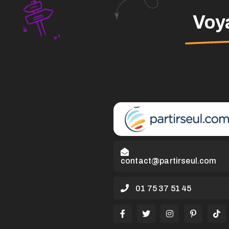
Voya
contact@partirseul.com
01 75 37 51 45