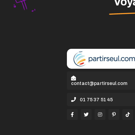
Voya
contact@partirseul.com
01 75 37 51 45