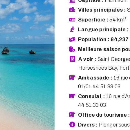
Capitale :
Hamilton
Villes principales :
S
Superficie :
54 km²
Langue principale :
Population : 64,237
Meilleure saison pou
A voir :
Saint Georges
Horseshoes Bay, Fort
Ambassade :
16 rue 
01/01 44 51 33 03
Consulat :
16 rue d’A
44 51 33 03
Office du tourisme 
Divers :
Plonger sous