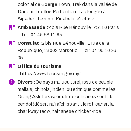
colonial de Goerge Town, Trek dans la vallée de
Danum, Les îles Perhentian, La plongée à
Sipadan, Le mont Kinabalu, Kuching
Ambassade :
2 bis Rue Bénouville, 75116 Paris
– Tel : 01 45 53 11 85
Consulat :
2 bis Rue Bénouville, 1 rue de la
République, 13002 Marseille – Tel : 04 96 16 26
05
Office du tourisme
:
https://www.tourism.gov.my/
Divers :
Ce pays multiculturel, issu de peuple
mailais, chinois, indien, ou ethnique comme les
Orang Asli. Les spécialités culinaires sont : le
cendol (désert rafraîchissant), le roti canai , la
char kway teow, hainanese chicken-rice.