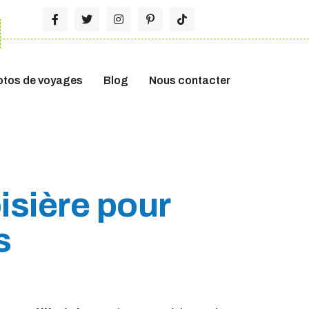
otos de voyages
Blog
Nous contacter
isière pour
s